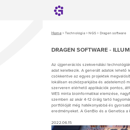
Home
> Technológia > NGS > Dragen software
DRAGEN SOFTWARE - ILLUM
Az újgenerációs szekvenálási technológi
adat keletkezik. A generált adatok lehető l
csökkentve az egyes projektek megvalósít
lokálisan eszközparkjába és adatelemző meg
szerveren elérhető applikációk pontos, á
WES minta bioinformatikai elemzése, nagyf
szemben az akár 4-12 óráig tartó hagyomá
portfólióját még hatékonyabbá és gyorsab
eredményeket. A GenBio és a Genetica a kö
2022.06.15