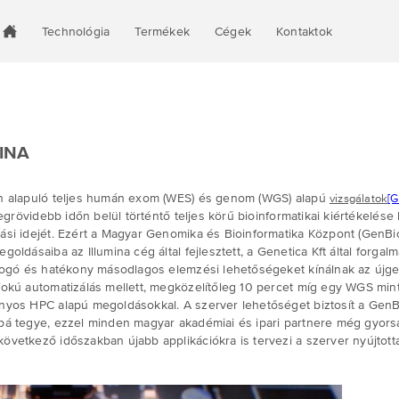
Technológia
Termékek
Cégek
Kontaktok
INA
án alapuló teljes humán exom (WES) és genom (WGS) alapú
vizsgálatok
[G
egrövidebb időn belül történtő teljes körű bioinformatikai kiértékelése
ási idejét. Ezért a Magyar Genomika és Bioinformatika Központ (GenBi
oldásaiba az Illumina cég által fejlesztett, a Genetica Kft által forg
tfogó és hatékony másodlagos elemzési lehetőségeket kínálnak az újg
okú automatizálás mellett, megközelítőleg 10 percet míg egy WGS min
nyos HPC alapú megoldásokkal. A szerver lehetőséget biztosít a GenBi
bá tegye, ezzel minden magyar akadémiai és ipari partnere még gyorsa
vetkező időszakban újabb applikációkra is tervezi a szerver nyújtott