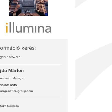
formáció kérés:
gen software
jdu Márton
 Account Manager
 30 861 0319
du@genetica-group.com
takt formula