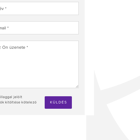
illaggal jelölt
k kitöltése kötelező
KÜLDÉS