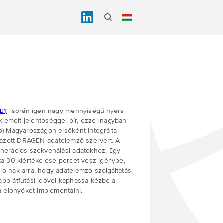
során igen nagy mennyiségű nyers
B1]
 kiemelt jelentőséggel bír, ezzel nagyban
o) Magyaroszágon elsőként integrálta
almazott DRAGEN adatelemző szervert. A
enerációs szekvenálási adatokhoz. Egy
ta 30 kiértékelése percet vesz igénybe,
o-nak arra, hogy adatelemző szolgáltatási
bb átfutási idővel kaphassa kézbe a
a előnyöket implementálni.