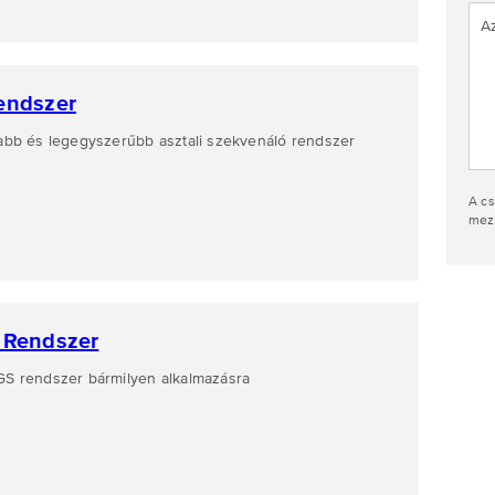
endszer
abb és legegyszerűbb asztali szekvenáló rendszer
A cs
mező
 Rendszer
S rendszer bármilyen alkalmazásra