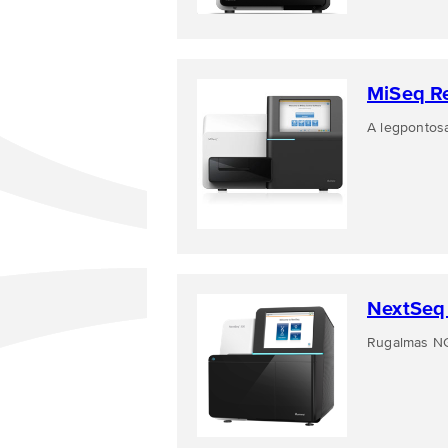
MiSeq R
A legpontos
NextSeq
Rugalmas NG