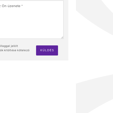
illaggal jelölt
k kitöltése kötelező
KÜLDÉS